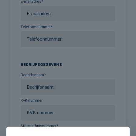
E-mailadres*
Telefoonnummer*
BEDRIJFSGEGEVENS
Bedrijfsnaam*
KvK nummer
Straat + huisnummer*