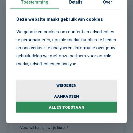
Toestemming
Details
Over
Postcode*
Deze website maakt gebruik van cookies
We gebruiken cookies om content en advertenties
te personaliseren, sociale media-functies te bieden
Plaats*
en ons verkeer te analyseren. Informatie over jouw
gebruik delen we met onze partners voor sociale
media, advertenties en analyse.
VERHUURGEGEVENS
WEIGEREN
Wat zou je graag willen huren?
Trekker(s)
Trailer(s)
Beide
AANPASSEN
Wat is het aantal dat je wilt huren?
ALLES TOESTAAN
Voor wil termijn wil je huren?